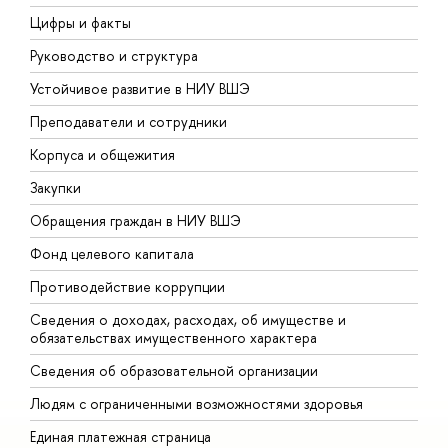
Цифры и факты
Л
Руководство и структура
Д
Устойчивое развитие в НИУ ВШЭ
О
Преподаватели и сотрудники
П
Корпуса и общежития
В
Закупки
П
Обращения граждан в НИУ ВШЭ
А
Фонд целевого капитала
Д
Противодействие коррупции
Ц
Сведения о доходах, расходах, об имуществе и
Б
обязательствах имущественного характера
О
Сведения об образовательной организации
О
Людям с ограниченными возможностями здоровья
Единая платежная страница