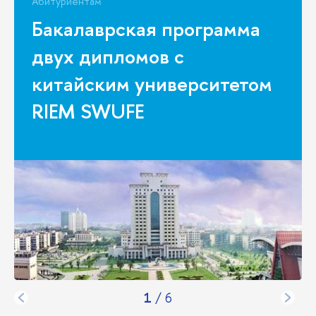
Абитуриентам
Бакалаврская программа
двух дипломов с
китайским университетом
RIEM SWUFE
1
/
6