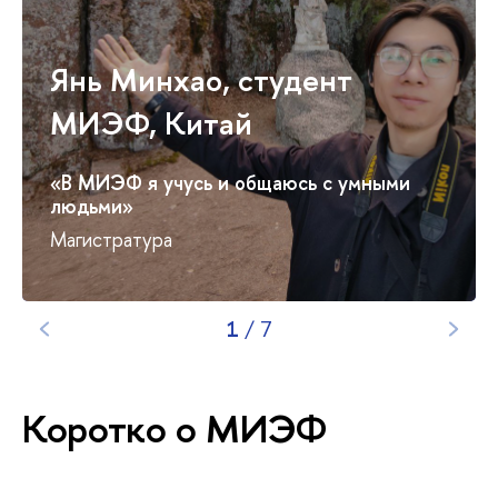
Янь Минхао, студент
МИЭФ, Китай
«В МИЭФ я учусь и общаюсь с умными
людьми»
Магистратура
1
/
7
Коротко о МИЭФ