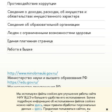
Противодействие коррупции
Ц
Сведения о доходах, расходах, об имуществе и
Б
обязательствах имущественного характера
О
Сведения об образовательной организации
О
Людям с ограниченными возможностями здоровья
Единая платежная страница
Работа в Вышке
http://www.minobrnauki.gov.ru/
Министерство науки и высшего образования РФ
https://edu.gov.ru/
Министерство просвещения РФ
https://elearning.hse.ru/mooc
Мы используем файлы cookies для улучшения работы сайта
Массовые открытые онлайн-курсы
НИУ ВШЭ и большего удобства его использования. Более
подробную информацию об использовании файлов cookies
можно найти
здесь
, наши правила обработки персональных
данных –
здесь
. Продолжая пользоваться сайтом, вы
✖
© НИУ ВШЭ 1993–2026
Адреса и контакты
Условия