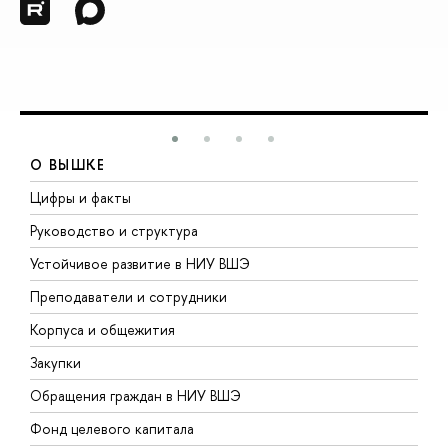
О ВЫШКЕ
Цифры и факты
Л
Руководство и структура
Д
Устойчивое развитие в НИУ ВШЭ
О
Преподаватели и сотрудники
П
Корпуса и общежития
В
Закупки
П
Обращения граждан в НИУ ВШЭ
А
Фонд целевого капитала
Д