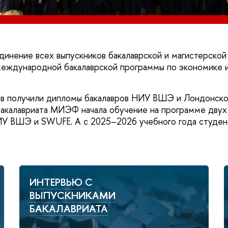
нение всех выпускников бакалаврской и магистерско
 международной бакалаврской программы по экономике и
ов получили дипломы бакалавров НИУ ВШЭ и Лондонско
бакалавриата МИЭФ начала обучение на программе двух
ИУ ВШЭ и SWUFE. А с 2025–2026 учебного года студе
ИНТЕРВЬЮ С
ВЫПУСКНИКАМИ
БАКАЛАВРИАТА