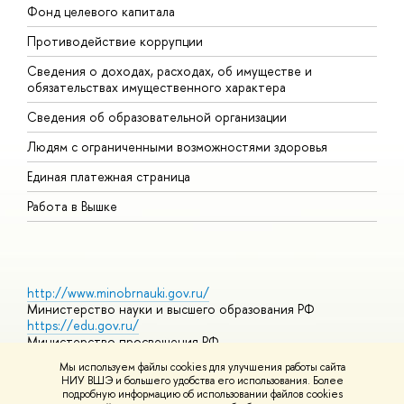
Фонд целевого капитала
Д
Противодействие коррупции
Ц
Сведения о доходах, расходах, об имуществе и
Б
обязательствах имущественного характера
О
Сведения об образовательной организации
О
Людям с ограниченными возможностями здоровья
Единая платежная страница
Работа в Вышке
http://www.minobrnauki.gov.ru/
Министерство науки и высшего образования РФ
https://edu.gov.ru/
Министерство просвещения РФ
https://elearning.hse.ru/mooc
Мы используем файлы cookies для улучшения работы сайта
Массовые открытые онлайн-курсы
НИУ ВШЭ и большего удобства его использования. Более
подробную информацию об использовании файлов cookies