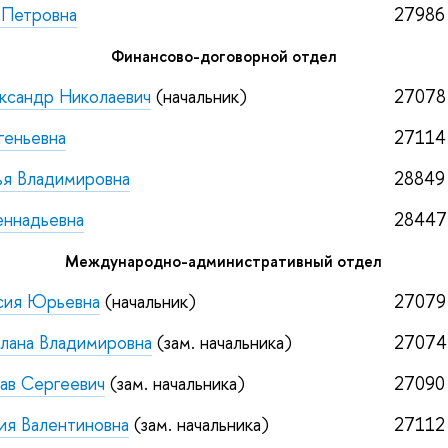
 Петровна
27986
Финансово-договорной отдел
ксандр Николаевич
(начальник)
27078
геньевна
27114
ья Владимировна
28849
еннадьевна
28447
Международно-административный отдел
сия Юрьевна
(начальник)
27079
лана Владимировна
(зам. начальника)
27074
ав Сергеевич
(зам. начальника)
27090
ия Валентиновна
(зам. начальника)
27112