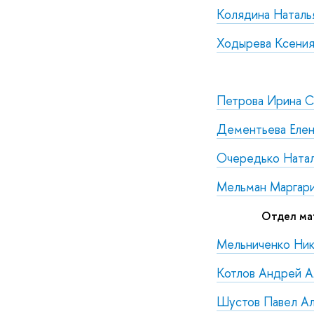
Колядина Наталь
Ходырева Ксения
Петрова Ирина С
Дементьева Елен
Очередько Натал
Мельман Маргари
Отдел ма
Мельниченко Ник
Котлов Андрей А
Шустов Павел А