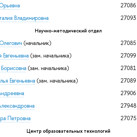
 Юрьевна
27086
талия Владимировна
27093
Научно-методический отдел
Олегович
(начальник)
27085
 Евгеньевна
(зам. начальника)
27099
 Борисовна
(зам. начальника)
27081
лья Евгеньевна
(зам. начальника)
27089
Андреевна
2790
Александровна
27948
ра Петровна
27075
Центр образовательных технологий