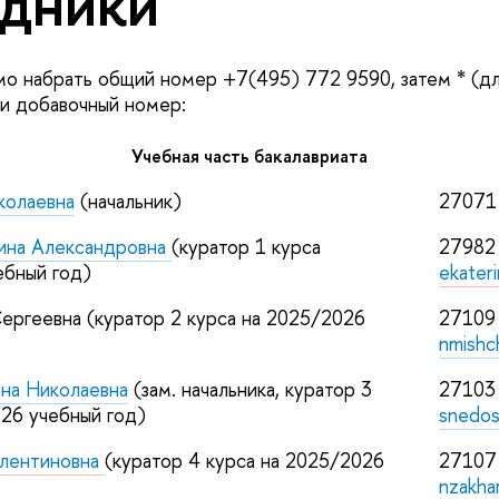
дники
о набрать общий номер +7(495) 772 9590, затем * (дл
 и добавочный номер:
Учебная часть бакалавриата
колаевна
(начальник)
27071
рина Александровна
(куратор 1 курса
27982
ебный год)
ekateri
ергеевна (куратор 2 курса на 2025/2026
27109
nmishc
на Николаевна
(зам. начальника, куратор 3
27103
026 учебный год)
snedos
алентиновна
(куратор 4 курса на 2025/2026
27107
nzakha