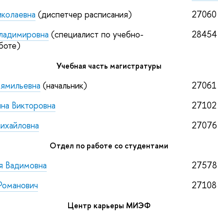
колаевна
(диспетчер расписания)
27060
ладимировна
(специалист по учебно-
28454
боте)
Учебная часть магистратуры
Кямильевна
(начальник)
27061
ина Викторовна
2710
ихайловна
27076
Отдел по работе со студентами
я Вадимовна
27578
Романович
27108
Центр карьеры МИЭФ