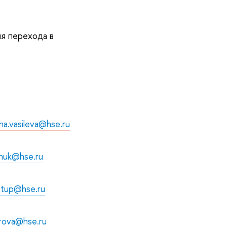
я перехода в
na.vasileva@hse.ru
huk@hse.ru
tup@hse.ru
rova@hse.ru