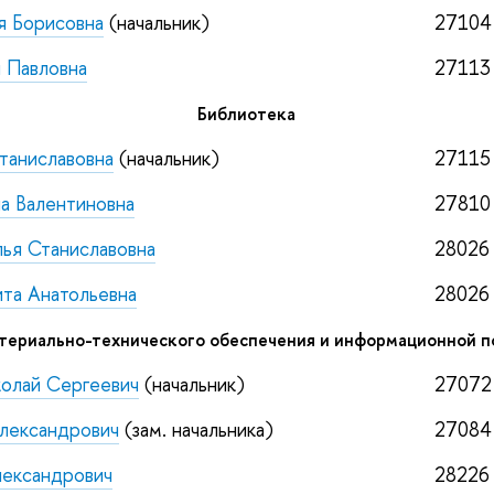
я Борисовна
(начальник)
27104
 Павловна
27113
Библиотека
таниславовна
(начальник)
27115
а Валентиновна
27810
ья Станиславовна
28026
та Анатольевна
28026
териально-технического обеспечения и информационной 
олай Сергеевич
(начальник)
27072
лександрович
(зам. начальника)
27084
лександрович
28226