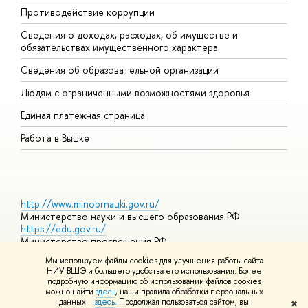
Противодействие коррупции
Ц
Сведения о доходах, расходах, об имуществе и
Б
обязательствах имущественного характера
О
Сведения об образовательной организации
О
Людям с ограниченными возможностями здоровья
Единая платежная страница
Работа в Вышке
http://www.minobrnauki.gov.ru/
Министерство науки и высшего образования РФ
https://edu.gov.ru/
Министерство просвещения РФ
https://elearning.hse.ru/mooc
Мы используем файлы cookies для улучшения работы сайта
Массовые открытые онлайн-курсы
НИУ ВШЭ и большего удобства его использования. Более
подробную информацию об использовании файлов cookies
можно найти
здесь
, наши правила обработки персональных
данных –
здесь
. Продолжая пользоваться сайтом, вы
✖
© НИУ ВШЭ 1993–2026
Адреса и контакты
Условия