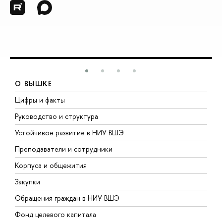
О ВЫШКЕ
Цифры и факты
Л
Руководство и структура
Д
Устойчивое развитие в НИУ ВШЭ
О
Преподаватели и сотрудники
П
Корпуса и общежития
В
Закупки
П
Обращения граждан в НИУ ВШЭ
А
Фонд целевого капитала
Д