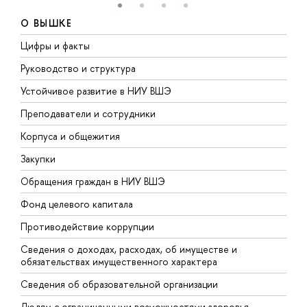
О ВЫШКЕ
Цифры и факты
Л
Руководство и структура
Д
Устойчивое развитие в НИУ ВШЭ
О
Преподаватели и сотрудники
П
Корпуса и общежития
В
Закупки
П
Обращения граждан в НИУ ВШЭ
А
Фонд целевого капитала
Д
Противодействие коррупции
Ц
Сведения о доходах, расходах, об имуществе и
Б
обязательствах имущественного характера
О
Сведения об образовательной организации
О
Людям с ограниченными возможностями здоровья