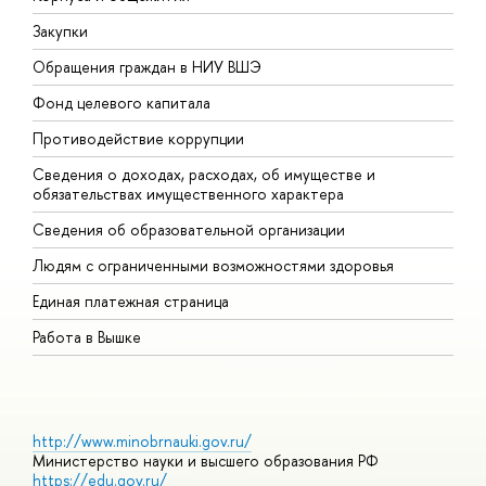
Закупки
П
Обращения граждан в НИУ ВШЭ
А
Фонд целевого капитала
Д
Противодействие коррупции
Ц
Сведения о доходах, расходах, об имуществе и
Б
обязательствах имущественного характера
О
Сведения об образовательной организации
О
Людям с ограниченными возможностями здоровья
Единая платежная страница
Работа в Вышке
http://www.minobrnauki.gov.ru/
Министерство науки и высшего образования РФ
https://edu.gov.ru/