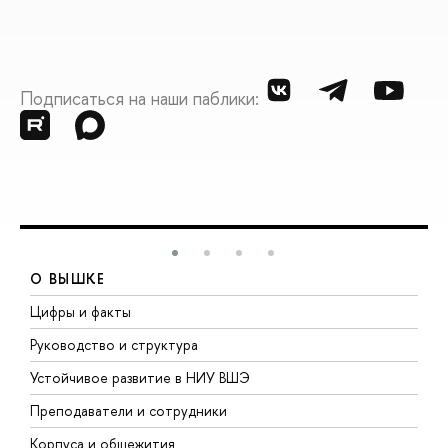
Подписаться на наши паблики:
О ВЫШКЕ
Цифры и факты
Л
Руководство и структура
Д
Устойчивое развитие в НИУ ВШЭ
О
Преподаватели и сотрудники
П
Корпуса и общежития
В