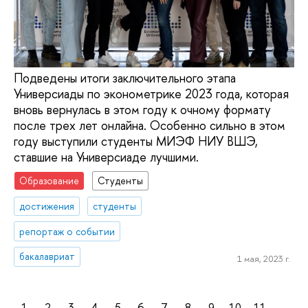
Подведены итоги заключительного этапа
Универсиады по эконометрике 2023 года, которая
вновь вернулась в этом году к очному формату
после трех лет онлайна. Особенно сильно в этом
году выступили студенты МИЭФ НИУ ВШЭ,
ставшие на Универсиаде лучшими.
Образование
Студенты
достижения
студенты
репортаж о событии
бакалавриат
1 мая, 2023 г.
1
2
3
4
5
6
7
8
9
10
11