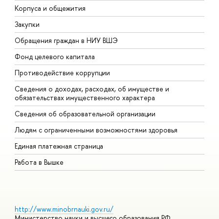
Корпуса и общежития
В
Закупки
П
Обращения граждан в НИУ ВШЭ
А
Фонд целевого капитала
Д
Противодействие коррупции
Ц
Сведения о доходах, расходах, об имуществе и
Б
обязательствах имущественного характера
О
Сведения об образовательной организации
О
Людям с ограниченными возможностями здоровья
Единая платежная страница
Работа в Вышке
http://www.minobrnauki.gov.ru/
Министерство науки и высшего образования РФ