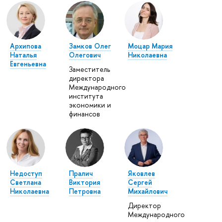
Архипова
Замков Олег
Моцар Мария
Наталья
Олегович
Николаевна
Евгеньевна
Заместитель
директора
Международного
института
экономики и
финансов
Недоступ
Пралич
Яковлев
Светлана
Виктория
Сергей
Николаевна
Петровна
Михайлович
Директор
Международного