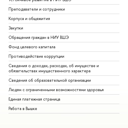
Преподаватели и сотрудники
П
Корпуса и общежития
В
Закупки
П
Обращения граждан в НИУ ВШЭ
А
Фонд целевого капитала
Д
Противодействие коррупции
Ц
Сведения о доходах, расходах, об имуществе и
Б
обязательствах имущественного характера
О
Сведения об образовательной организации
О
Людям с ограниченными возможностями здоровья
Единая платежная страница
Работа в Вышке