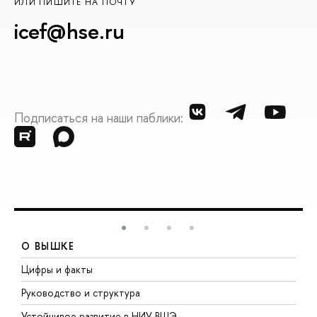
ИЛИ ПИШИТЕ НА ПОЧТУ
icef@hse.ru
Подписаться на наши паблики:
О ВЫШКЕ
Цифры и факты
Л
Руководство и структура
Д
Устойчивое развитие в НИУ ВШЭ
О