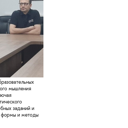
бразовательных
кого мышления
лючая
тического
бных заданий и
, формы и методы