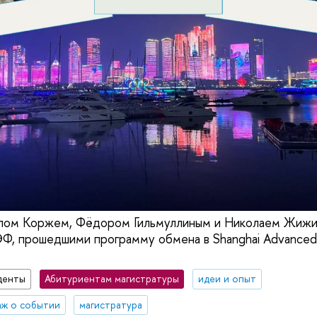
лом Коржем, Фёдором Гильмуллиным и Николаем Жижи
, прошедшими программу обмена в Shanghai Advanced In
денты
Абитуриентам магистратуры
идеи и опыт
ж о событии
магистратура