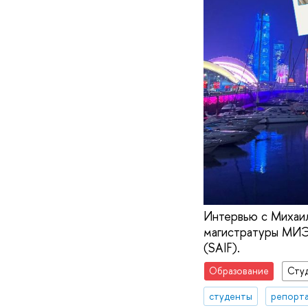
Интервью с Михаи
магистратуры МИЭФ
(SAIF).
Образование
Сту
студенты
репорта