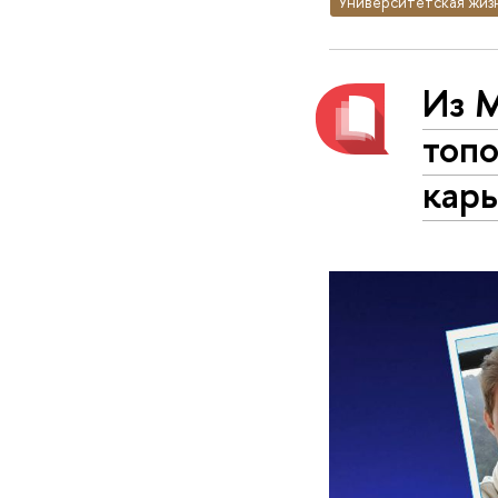
Университетская жиз
Из М
топо
карь