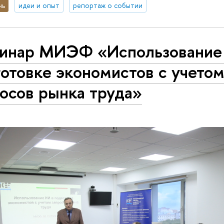
нь
идеи и опыт
репортаж о событии
инар МИЭФ «Использование
отовке экономистов с учето
осов рынка труда»