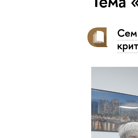
Тема 
Сем
кри