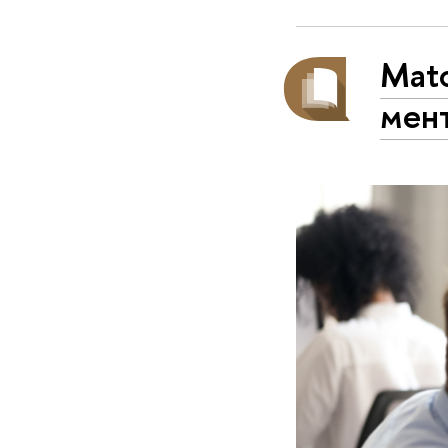
Matc
мен