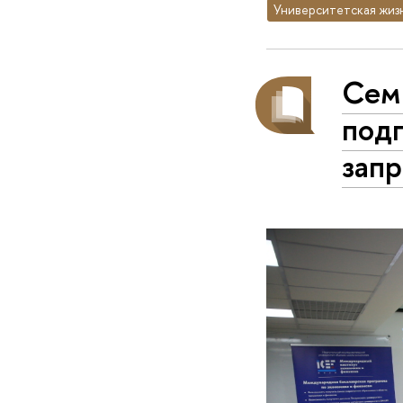
Университетская жиз
Сем
подг
запр