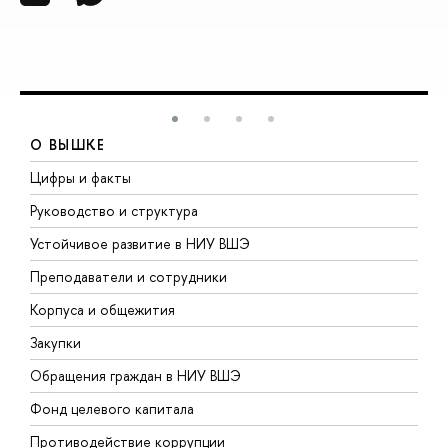
О ВЫШКЕ
Цифры и факты
Л
Руководство и структура
Д
Устойчивое развитие в НИУ ВШЭ
О
Преподаватели и сотрудники
П
Корпуса и общежития
В
Закупки
П
Обращения граждан в НИУ ВШЭ
А
Фонд целевого капитала
Д
Противодействие коррупции
Ц