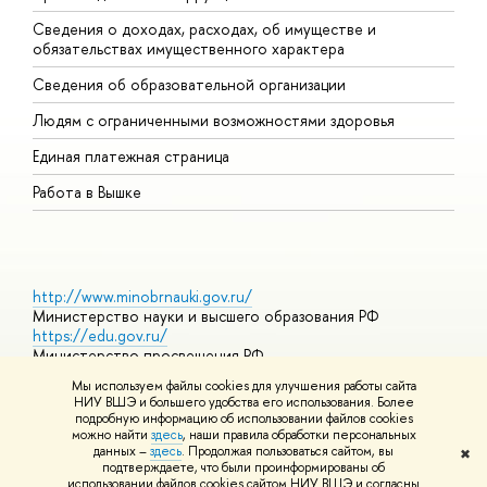
Сведения о доходах, расходах, об имуществе и
Б
обязательствах имущественного характера
О
Сведения об образовательной организации
О
Людям с ограниченными возможностями здоровья
Единая платежная страница
Работа в Вышке
http://www.minobrnauki.gov.ru/
Министерство науки и высшего образования РФ
https://edu.gov.ru/
Министерство просвещения РФ
https://elearning.hse.ru/mooc
Мы используем файлы cookies для улучшения работы сайта
Массовые открытые онлайн-курсы
НИУ ВШЭ и большего удобства его использования. Более
подробную информацию об использовании файлов cookies
можно найти
здесь
, наши правила обработки персональных
данных –
здесь
. Продолжая пользоваться сайтом, вы
✖
© НИУ ВШЭ 1993–2026
Адреса и контакты
Условия
подтверждаете, что были проинформированы об
использования материалов
Политика конфиденциальности
Карта
использовании файлов cookies сайтом НИУ ВШЭ и согласны