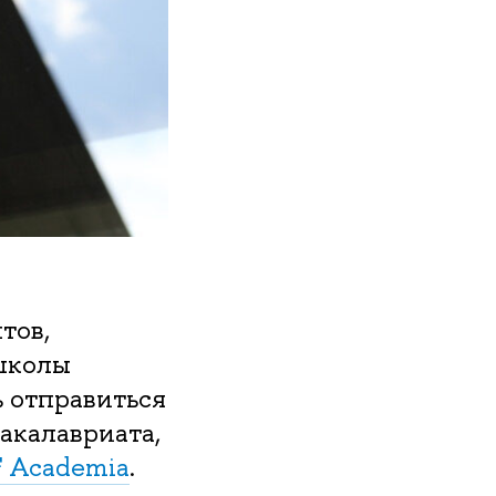
тов,
школы
 отправиться
акалавриата,
F Academia
.