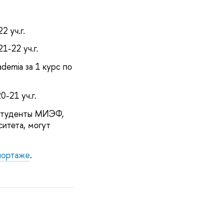
2 уч.г.
1-22 уч.г.
demia за 1 курс по
20-21 уч.г.
 студенты МИЭФ,
итета, могут
портаже
.