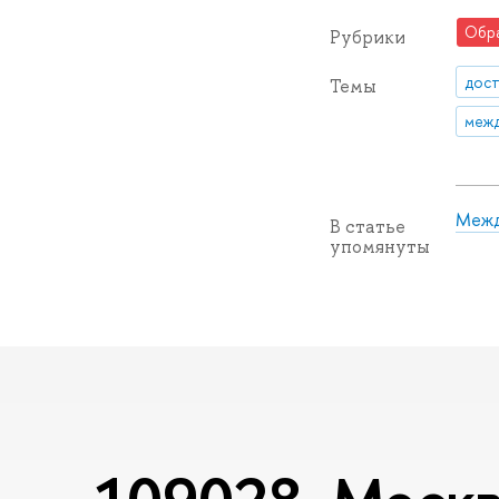
Обр
Рубрики
дос
Темы
межд
Межд
В статье
упомянуты