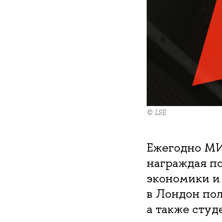
© LSE
Ежегодно МИ
награждая п
экономики и 
в Лондон пол
а также сту