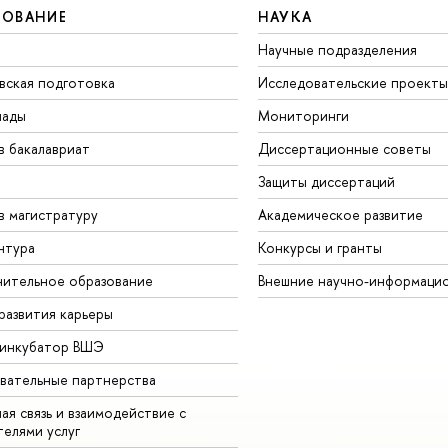
ЗОВАНИЕ
НАУКА
Научные подразделения
вская подготовка
Исследовательские проекты
иады
Мониторинги
в бакалавриат
Диссертационные советы
Защиты диссертаций
в магистратуру
Академическое развитие
нтура
Конкурсы и гранты
ительное образование
Внешние научно-информаци
развития карьеры
-инкубатор ВШЭ
вательные партнерства
ая связь и взаимодействие с
телями услуг