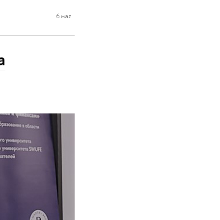
6 мая
а