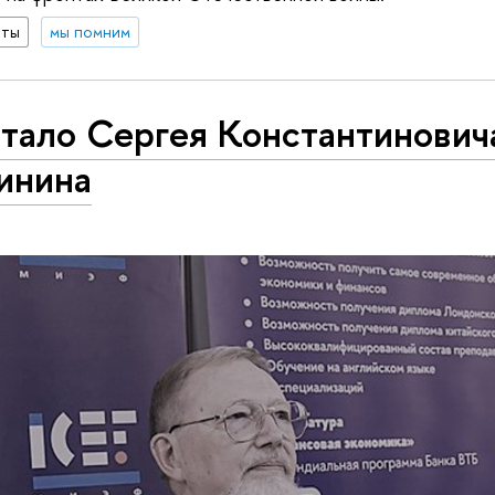
нты
мы помним
стало Сергея Константинович
инина