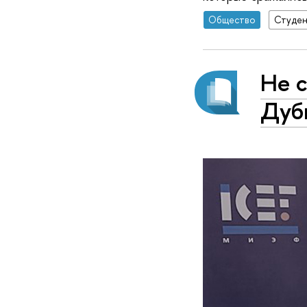
Общество
Студе
Не 
Дуб