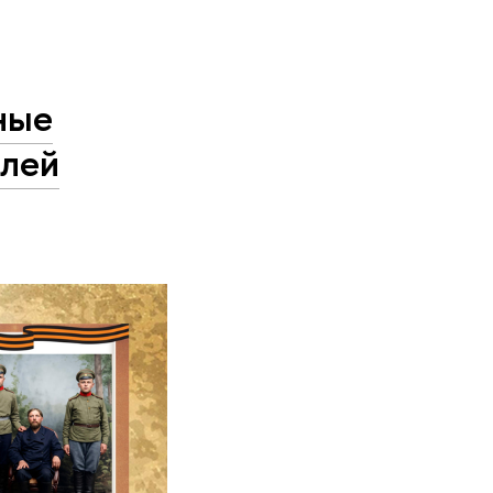
ные
елей