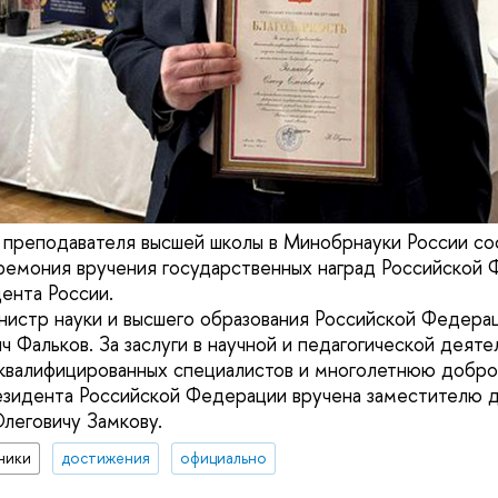
преподавателя высшей школы в Минобрнауки России со
емония вручения государственных наград Российской 
ента России.
нистр науки и высшего образования Российской Федера
 Фальков. За заслуги в научной и педагогической деяте
оквалифицированных специалистов и многолетнюю добр
езидента Российской Федерации вручена заместителю
еговичу Замкову.
ники
достижения
официально