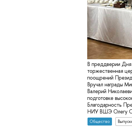
В преддверии Дня 
торжественная цер
поощрений Презид
Вручал награды Ми
Валерий Николаевич
подготовке высок
Благодарность Пр
НИУ ВШЭ Олегу Ол
Общество
Выпуск