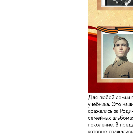
Для любой семьи в
учебника. Это наш
сражались за Родин
семейных альбомах
поколение. В пред
которые сражались