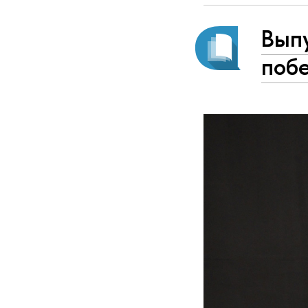
Вып
побе