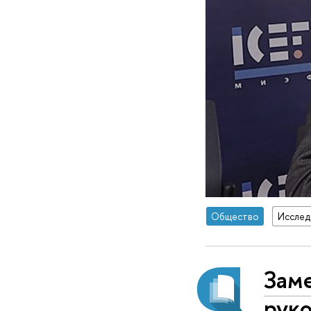
Общество
Исслед
Зам
рук