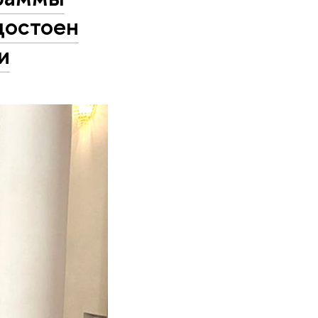
остоен
и