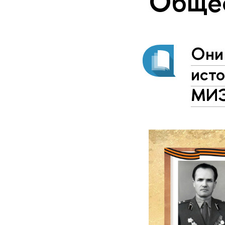
Обще
Они
исто
МИ