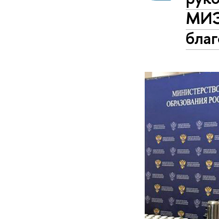
МИЭ
бла