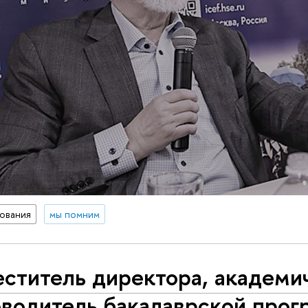
ования
мы помним
еститель директора, академи
оводитель бакалаврской про