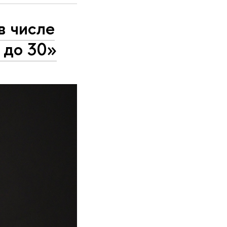
в числе
 до 30»