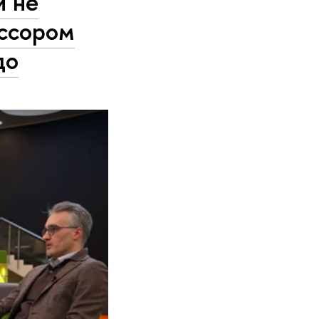
й не
ессором
до