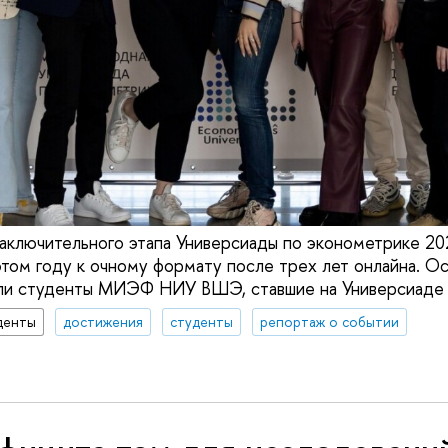
аключительного этапа Универсиады по эконометрике 202
 этом году к очному формату после трех лет онлайна. О
или студенты МИЭФ НИУ ВШЭ, ставшие на Универсиаде 
денты
достижения
студенты
репортаж о событии