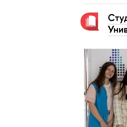
Сту
Уни