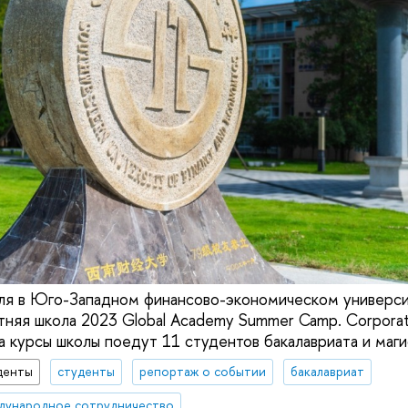
ля в Юго-Западном финансово-экономическом университ
тняя школа 2023 Global Academy Summer Camp. Corporat
. На курсы школы поедут 11 студентов бакалавриата и м
денты
студенты
репортаж о событии
бакалавриат
дународное сотрудничество