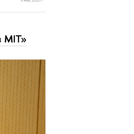
в MIT»