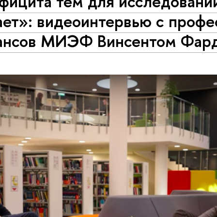
фицита тем для исследовани
ает»: видеоинтервью с проф
ансов МИЭФ Винсентом Фар