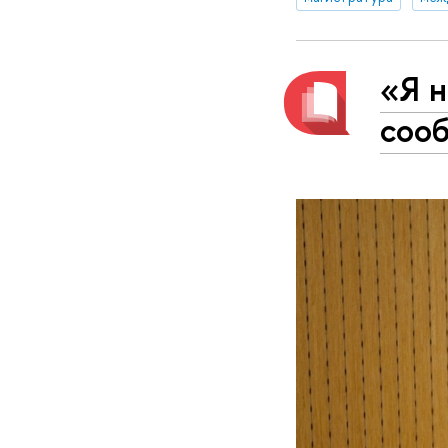
«Я н
соо