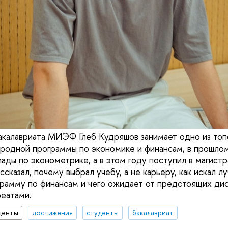
акалавриата МИЭФ Глеб Кудряшов занимает одно из топ
одной программы по экономике и финансам, в прошлом
ады по эконометрике, а в этом году поступил в магист
ссказал, почему выбрал учебу, а не карьеру, как искал л
рамму по финансам и чего ожидает от предстоящих дис
еатами.
денты
достижения
студенты
бакалавриат