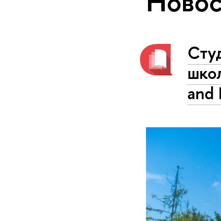
Новос
Сту
школ
and 