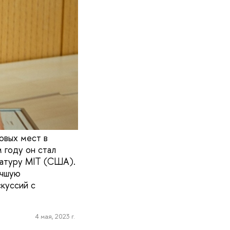
овых мест в
 году он стал
ратуру MIT (США).
учшую
куссий с
4 мая, 2023 г.