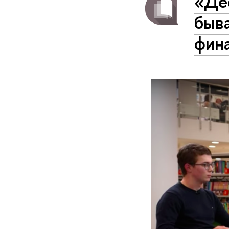
«Де
быв
фин