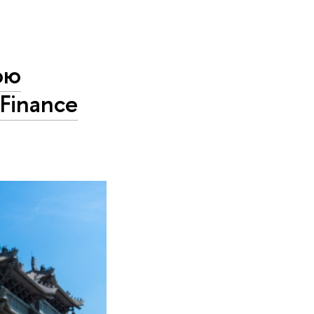
юю
 Finance