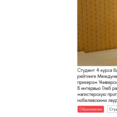
Студент 4 курса б
рейтинге Междунар
призером Универси
В интервью Глеб ра
магистерскую прог
нобелевскими лаур
Образование
Сту