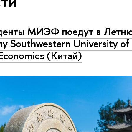
ти
денты МИЭФ поедут в Летн
у Southwestern University of
Economics (Китай)