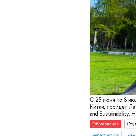
С 25 июня по 8 ию
Китай, пройдет Ле
and Sustainability
Образование
Сту
магистратура
меж