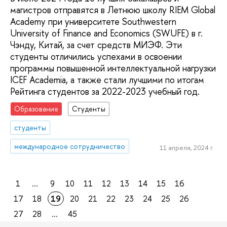
магистров отправятся в Летнюю школу RIEM Global
Academy при университете Southwestern
University of Finance and Economics (SWUFE) в г.
Чэнду, Китай, за счет средств МИЭФ. Эти
студенты отличились успехами в освоении
программы повышенной интеллектуальной нагрузки
ICEF Academia, а также стали лучшими по итогам
Рейтинга студентов за 2022-2023 учебный год.
Образование
Студенты
студенты
международное сотрудничество
11 апреля, 2024 г.
1
...
9
10
11
12
13
14
15
16
17
18
19
20
21
22
23
24
25
26
27
28
...
45