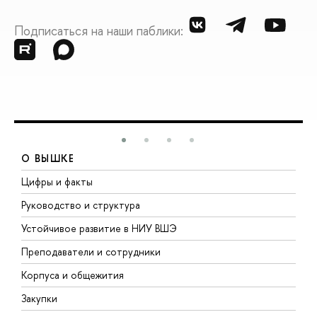
Подписаться на наши паблики:
О ВЫШКЕ
Цифры и факты
Л
Руководство и структура
Д
Устойчивое развитие в НИУ ВШЭ
О
Преподаватели и сотрудники
П
Корпуса и общежития
В
Закупки
П