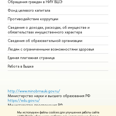
Обращения граждан в НИУ ВШЭ
А
Фонд целевого капитала
Д
Противодействие коррупции
Ц
Сведения о доходах, расходах, об имуществе и
Б
обязательствах имущественного характера
О
Сведения об образовательной организации
О
Людям с ограниченными возможностями здоровья
Единая платежная страница
Работа в Вышке
http://www.minobrnauki.gov.ru/
Министерство науки и высшего образования РФ
https://edu.gov.ru/
Министерство просвещения РФ
https://elearning.hse.ru/mooc
Мы используем файлы cookies для улучшения работы сайта
Массовые открытые онлайн-курсы