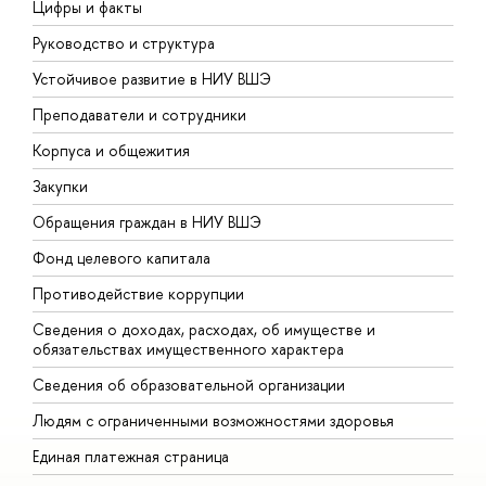
Цифры и факты
Л
Руководство и структура
Д
Устойчивое развитие в НИУ ВШЭ
О
Преподаватели и сотрудники
П
Корпуса и общежития
В
Закупки
П
Обращения граждан в НИУ ВШЭ
А
Фонд целевого капитала
Д
Противодействие коррупции
Ц
Сведения о доходах, расходах, об имуществе и
Б
обязательствах имущественного характера
О
Сведения об образовательной организации
О
Людям с ограниченными возможностями здоровья
Единая платежная страница