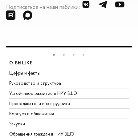
Подписаться на наши паблики:
О ВЫШКЕ
Цифры и факты
Л
Руководство и структура
Д
Устойчивое развитие в НИУ ВШЭ
О
Преподаватели и сотрудники
П
Корпуса и общежития
В
Закупки
П
Обращения граждан в НИУ ВШЭ
А