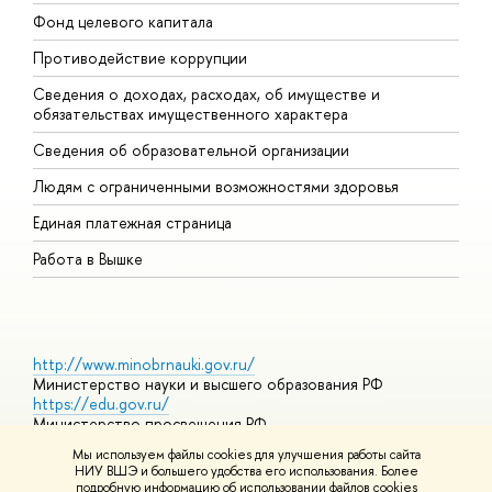
Фонд целевого капитала
Д
Противодействие коррупции
Ц
Сведения о доходах, расходах, об имуществе и
Б
обязательствах имущественного характера
О
Сведения об образовательной организации
О
Людям с ограниченными возможностями здоровья
Единая платежная страница
Работа в Вышке
http://www.minobrnauki.gov.ru/
Министерство науки и высшего образования РФ
https://edu.gov.ru/
Министерство просвещения РФ
https://elearning.hse.ru/mooc
Мы используем файлы cookies для улучшения работы сайта
Массовые открытые онлайн-курсы
НИУ ВШЭ и большего удобства его использования. Более
подробную информацию об использовании файлов cookies