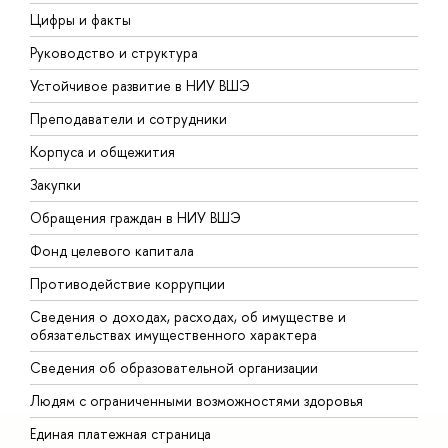
Цифры и факты
Л
Руководство и структура
Д
Устойчивое развитие в НИУ ВШЭ
О
Преподаватели и сотрудники
П
Корпуса и общежития
В
Закупки
П
Обращения граждан в НИУ ВШЭ
А
Фонд целевого капитала
Д
Противодействие коррупции
Ц
Сведения о доходах, расходах, об имуществе и
Б
обязательствах имущественного характера
О
Сведения об образовательной организации
О
Людям с ограниченными возможностями здоровья
Единая платежная страница