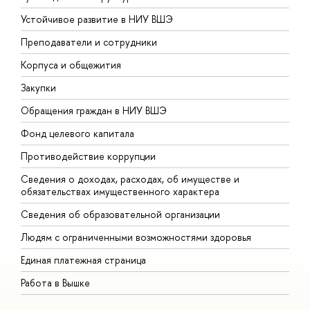
Устойчивое развитие в НИУ ВШЭ
О
Преподаватели и сотрудники
П
Корпуса и общежития
В
Закупки
П
Обращения граждан в НИУ ВШЭ
А
Фонд целевого капитала
Д
Противодействие коррупции
Ц
Сведения о доходах, расходах, об имуществе и
Б
обязательствах имущественного характера
О
Сведения об образовательной организации
О
Людям с ограниченными возможностями здоровья
Единая платежная страница
Работа в Вышке