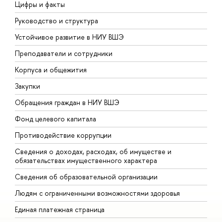
Цифры и факты
Л
Руководство и структура
Д
Устойчивое развитие в НИУ ВШЭ
О
Преподаватели и сотрудники
П
Корпуса и общежития
В
Закупки
П
Обращения граждан в НИУ ВШЭ
А
Фонд целевого капитала
Д
Противодействие коррупции
Ц
Сведения о доходах, расходах, об имуществе и
Б
обязательствах имущественного характера
О
Сведения об образовательной организации
О
Людям с ограниченными возможностями здоровья
Единая платежная страница