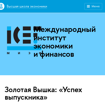
Высшая школа экономики
Меню
Международный
институт
экономики
и финансов
Золотая Вышка: «Успех
выпускника»