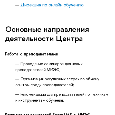
Дирекция по онлайн обучению
Основные направления
деятельности Центра
Работа
с
преподавателями
Проведение
семинаров
для
новых
преподавателей
МИЭФ;
Организация
регулярных
встреч
по
обмену
опытом
среди
преподавателей;
Рекомендации
для
преподавателей
по
техникам
и
инструментам
обучения.
Развитие
возможностей Smart LMS
в
МИЭФ