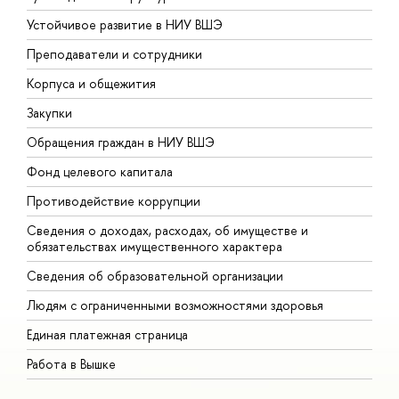
Устойчивое развитие в НИУ ВШЭ
О
Преподаватели и сотрудники
П
Корпуса и общежития
В
Закупки
П
Обращения граждан в НИУ ВШЭ
А
Фонд целевого капитала
Д
Противодействие коррупции
Ц
Сведения о доходах, расходах, об имуществе и
Б
обязательствах имущественного характера
О
Сведения об образовательной организации
О
Людям с ограниченными возможностями здоровья
Единая платежная страница
Работа в Вышке