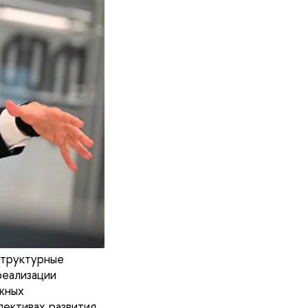
структурные
реализации
жных
пективах развития