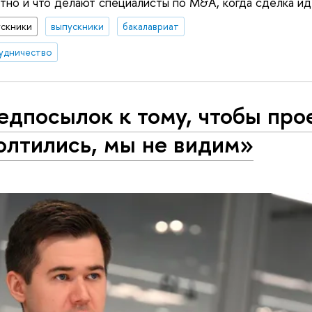
тно и что делают специалисты по M&A, когда сделка иде
ускники
выпускники
бакалавриат
удничество
едпосылок к тому, чтобы про
олтились, мы не видим»