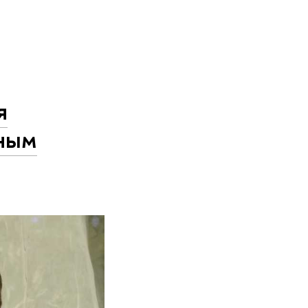
я
вным