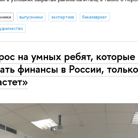
кники
выпускники
экспертиза
бакалавриат
удничество
ос на умных ребят, которые
ать финансы в России, тольк
астет»