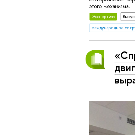
этого механизма.
Экспертиза
Выпус
международное сотр
«Спр
двиг
выр