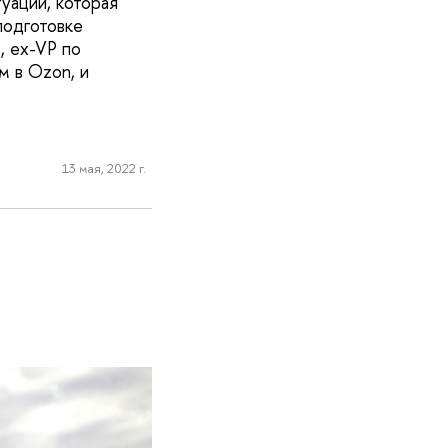
уации, которая
подготовке
, ex-VP по
м в Ozon, и
13 мая, 2022 г.