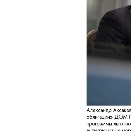
Александр Аксако
облигации» ДОМ.Р
программы льготно
антикризисных мера