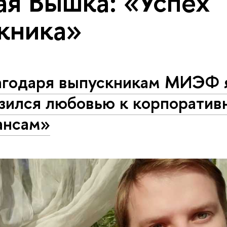
ая Вышка: «Успех
кника»
агодаря выпускникам МИЭФ 
азился любовью к корпорати
ансам»