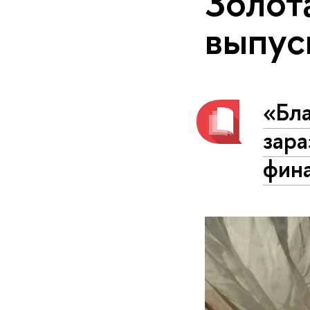
Золот
выпус
«Бл
зар
фин