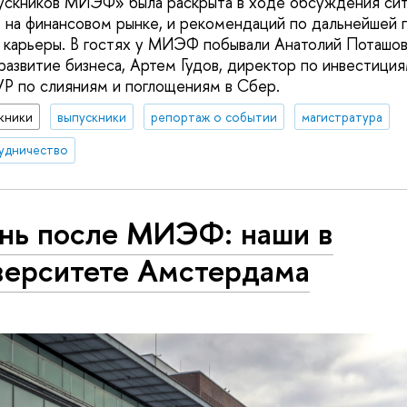
ускников МИЭФ» была раскрыта в ходе обсуждения сит
 на финансовом рынке, и рекомендаций по дальнейшей 
у карьеры. В гостях у МИЭФ побывали Анатолий Поташов
развитие бизнеса, Артем Гудов, директор по инвестиция
VP по слияниям и поглощениям в Сбер.
кники
выпускники
репортаж о событии
магистратура
удничество
нь после МИЭФ: наши в
верситете Амстердама