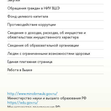
Обращения граждан в НИУ ВШЭ
А
Фонд целевого капитала
Д
Противодействие коррупции
Ц
Сведения о доходах, расходах, об имуществе и
Б
обязательствах имущественного характера
О
Сведения об образовательной организации
О
Людям с ограниченными возможностями здоровья
Единая платежная страница
Работа в Вышке
http://www.minobrnauki.gov.ru/
Министерство науки и высшего образования РФ
https://edu.gov.ru/
Министерство просвещения РФ