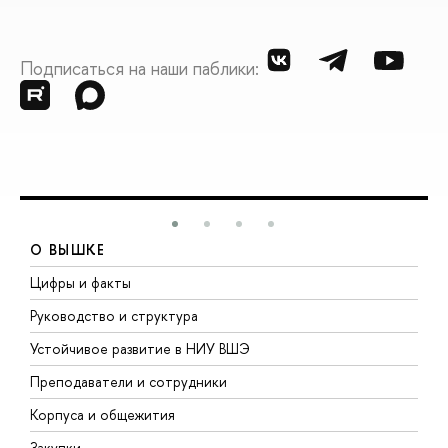
Подписаться на наши паблики:
О ВЫШКЕ
Цифры и факты
Л
Руководство и структура
Д
Устойчивое развитие в НИУ ВШЭ
О
Преподаватели и сотрудники
П
Корпуса и общежития
В
Закупки
П