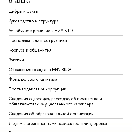
О ВЫШКЕ
Цифры и факты
Л
Руководство и структура
Д
Устойчивое развитие в НИУ ВШЭ
О
Преподаватели и сотрудники
П
Корпуса и общежития
В
Закупки
П
Обращения граждан в НИУ ВШЭ
А
Фонд целевого капитала
Д
Противодействие коррупции
Ц
Сведения о доходах, расходах, об имуществе и
Б
обязательствах имущественного характера
О
Сведения об образовательной организации
О
Людям с ограниченными возможностями здоровья