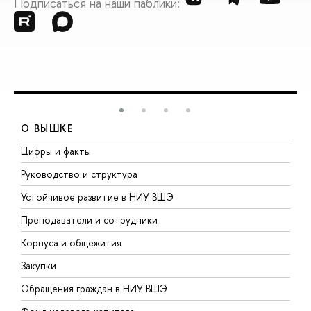
Подписаться на наши паблики:
О ВЫШКЕ
Цифры и факты
Л
Руководство и структура
Д
Устойчивое развитие в НИУ ВШЭ
О
Преподаватели и сотрудники
П
Корпуса и общежития
В
Закупки
П
Обращения граждан в НИУ ВШЭ
А