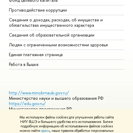
Фонд целевого капитала
Д
Противодействие коррупции
Ц
Сведения о доходах, расходах, об имуществе и
Б
обязательствах имущественного характера
О
Сведения об образовательной организации
О
Людям с ограниченными возможностями здоровья
Единая платежная страница
Работа в Вышке
http://www.minobrnauki.gov.ru/
Министерство науки и высшего образования РФ
https://edu.gov.ru/
Министерство просвещения РФ
https://elearning.hse.ru/mooc
Мы используем файлы cookies для улучшения работы сайта
Массовые открытые онлайн-курсы
НИУ ВШЭ и большего удобства его использования. Более
подробную информацию об использовании файлов cookies
можно найти
здесь
, наши правила обработки персональных