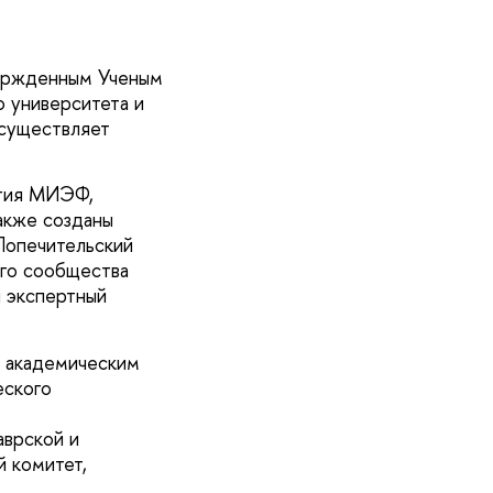
ержденным Ученым
 университета и
осуществляет
ития МИЭФ,
акже созданы
Попечительский
го сообщества
 экспертный
 академическим
еского
аврской и
й комитет,