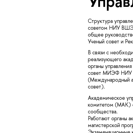
Управ
Структура управл
советом НИУ ВШЭ.
общее руководство
Ученый совет и Ре
В связи с необход
реализующего ака
органы управления
совет МИЭФ НИУ В
(Международный а
совет).
Академическое уп
комитетом (МАК) 
сообщества.
Работают органы а
магистерской прог
Экзаменационные к