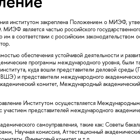
ление
ения институтом закреплена Положением о МИЭФ, утв
 МИЭФ является частью российского государственного
 им в соответствии с российским законодательством 
ктор.
имостью обеспечения устойчивой деятельности и разв
демические программы международного уровня, были т
 института, куда вошли представители деловой среды (
ШЭ) и представители международного академическо
кадемический комитет, Международный академический
равление Институтом осуществляется Международным
с участием представителей международного академич
кадемического самоуправления, такие как: Советы бакал
рамм, Научная комиссия, Аттестационный академически
омитеты, Финансовый комитет и т.д.