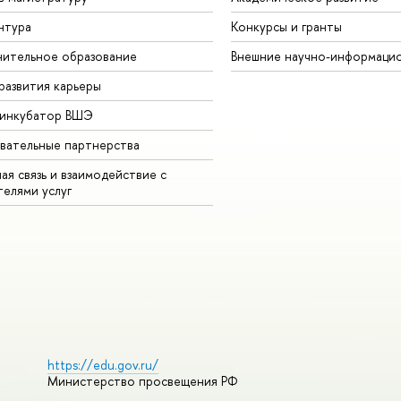
нтура
Конкурсы и гранты
ительное образование
Внешние научно-информаци
развития карьеры
-инкубатор ВШЭ
вательные партнерства
ая связь и взаимодействие с
телями услуг
https://edu.gov.ru/
Министерство просвещения РФ