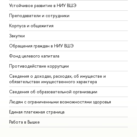
Устойчивое развитие в НИУ ВШЭ
О
Преподаватели и сотрудники
П
Корпуса и общежития
В
Закупки
П
Обращения граждан в НИУ ВШЭ
А
Фонд целевого капитала
Д
Противодействие коррупции
Ц
Сведения о доходах, расходах, об имуществе и
Б
обязательствах имущественного характера
О
Сведения об образовательной организации
О
Людям с ограниченными возможностями здоровья
Единая платежная страница
Работа в Вышке