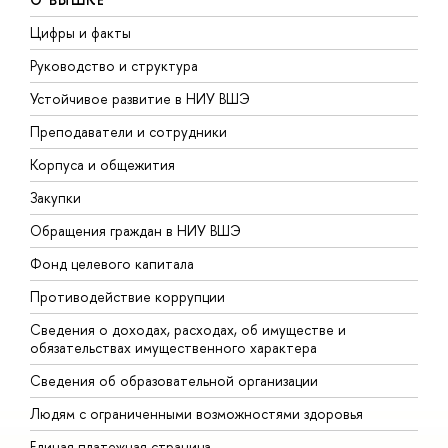
Цифры и факты
Л
Руководство и структура
Д
Устойчивое развитие в НИУ ВШЭ
О
Преподаватели и сотрудники
П
Корпуса и общежития
В
Закупки
П
Обращения граждан в НИУ ВШЭ
А
Фонд целевого капитала
Д
Противодействие коррупции
Ц
Сведения о доходах, расходах, об имуществе и
Б
обязательствах имущественного характера
О
Сведения об образовательной организации
О
Людям с ограниченными возможностями здоровья
Единая платежная страница