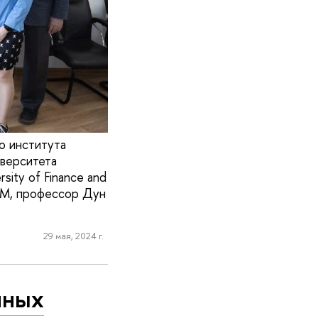
о института
верситета
sity of Finance and
IEM, профессор Дун
29 мая, 2024 г.
нных