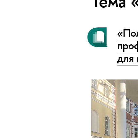
Тема 
«По
проф
для