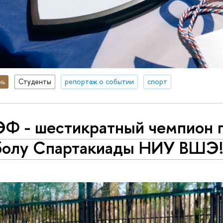
нь
Студенты
репортаж о событии
спорт
Ф - шестикратный чемпион 
болу Спартакиады НИУ ВШЭ