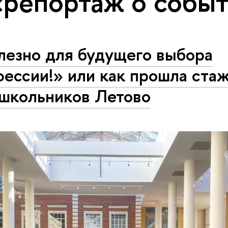
«репортаж о собы
лезно для будущего выбора
ессии!» или как прошла ста
 школьников Летово