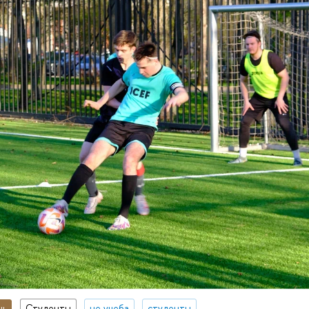
нь
Студенты
не учеба
студенты