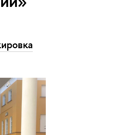
тии»
жировка