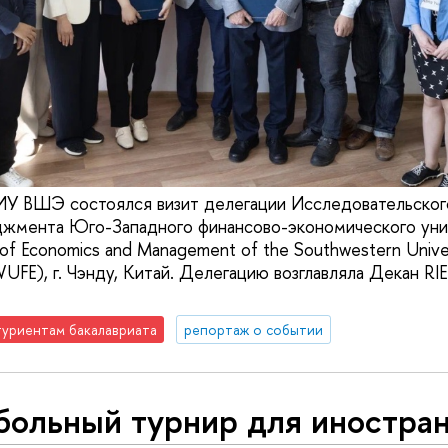
У ВШЭ состоялся визит делегации Исследовательског
джмента Юго-Западного финансово-экономического уни
e of Economics and Management of the Southwestern Univer
WUFE), г. Чэнду, Китай. Делегацию возглавляла Декан R
уриентам бакалавриата
репортаж о событии
больный турнир для иностра