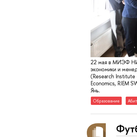
22 мая в МИЭФ НИ
экономики и мене
(Research Institut
Economics, RIEM S
Янь.
Образование
Абит
Фут