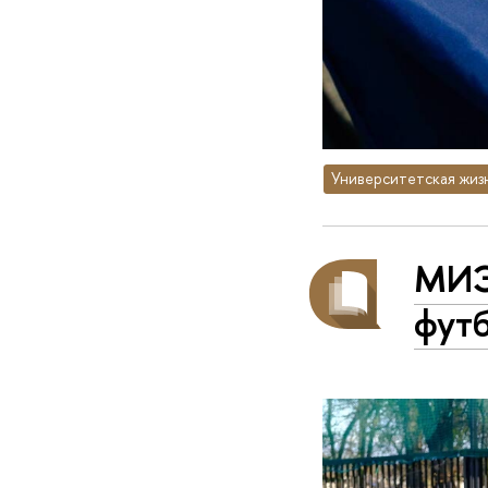
Университетская жиз
МИЭ
фут