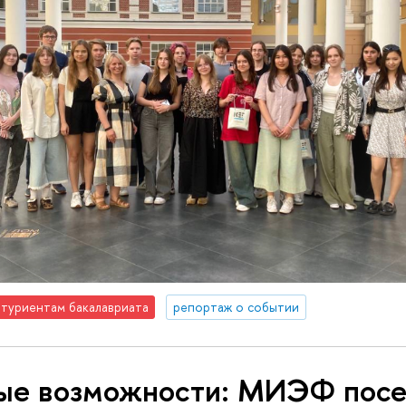
туриентам бакалавриата
репортаж о событии
ые возможности: МИЭФ посе