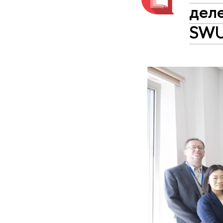
деле
SWU