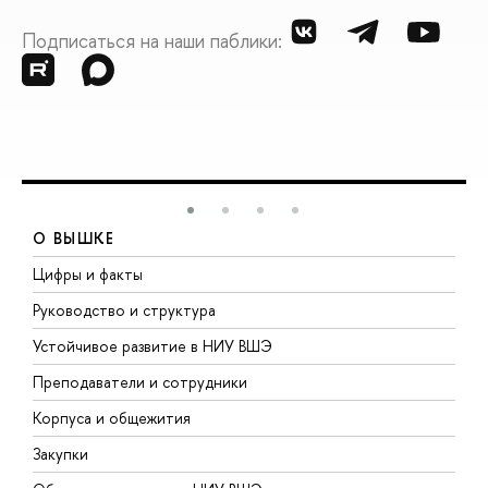
Подписаться на наши паблики:
О ВЫШКЕ
Цифры и факты
Л
Руководство и структура
Д
Устойчивое развитие в НИУ ВШЭ
О
Преподаватели и сотрудники
П
Корпуса и общежития
В
Закупки
П