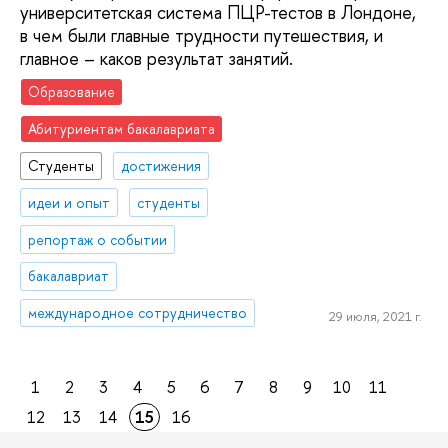
университетская система ПЦР-тестов в Лондоне,
в чем были главные трудности путешествия, и
главное – каков результат занятий.
Образование
Абитуриентам бакалавриата
Студенты
достижения
идеи и опыт
студенты
репортаж о событии
бакалавриат
международное сотрудничество
29 июля, 2021 г.
1
2
3
4
5
6
7
8
9
10
11
12
13
14
15
16