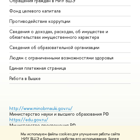
Обращения граждан в НИУ ВШЭ
А
Фонд целевого капитала
Д
Противодействие коррупции
Ц
Сведения о доходах, расходах, об имуществе и
Б
обязательствах имущественного характера
О
Сведения об образовательной организации
О
Людям с ограниченными возможностями здоровья
Единая платежная страница
Работа в Вышке
http://www.minobrnauki.gov.ru/
Министерство науки и высшего образования РФ
https://edu.gov.ru/
Министерство просвещения РФ
https://elearning.hse.ru/mooc
Мы используем файлы cookies для улучшения работы сайта
Массовые открытые онлайн-курсы
НИУ ВШЭ и большего удобства его использования. Более