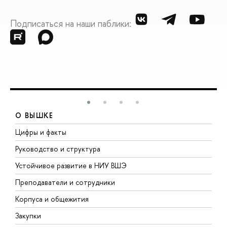
Подписаться на наши паблики:
О ВЫШКЕ
Цифры и факты
Л
Руководство и структура
Д
Устойчивое развитие в НИУ ВШЭ
О
Преподаватели и сотрудники
П
Корпуса и общежития
В
Закупки
П