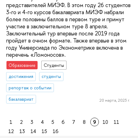
представителей МИЭФ. В этом году 26 студентов
3-го и 4-го курсов бакалавриата МИЭФ набрали
более половины баллов в первом туре и примут
участие в заключительном туре 8 апреля.
Заключительный тур впервые после 2019 года
пройдет в очном формате. Также впервые в этом
году Универсиада по Эконометрике включена в
перечень «Ломоносов».
Образование
Студенты
достижения
студенты
репортаж о событии
бакалавриат
20 марта, 2023 г.
1
2
3
4
5
6
7
8
9
10
11
12
13
14
15
16