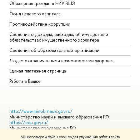
Обращения граждан в НИУ ВШЭ
А
Фонд целевого капитала
Д
Противодействие коррупции
Ц
Сведения о доходах, расходах, об имуществе и
Б
обязательствах имущественного характера
О
Сведения об образовательной организации
О
Людям с ограниченными возможностями здоровья
Единая платежная страница
Работа в Вышке
http://www.minobrnauki.gov.ru/
Министерство науки и высшего образования РФ
https://edu.gov.ru/
Министерство просвещения РФ
https://elearning.hse.ru/mooc
Мы используем файлы cookies для улучшения работы сайта
Массовые открытые онлайн-курсы