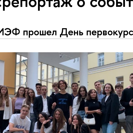
«репортаж о собы
ИЭФ прошел День первокурс