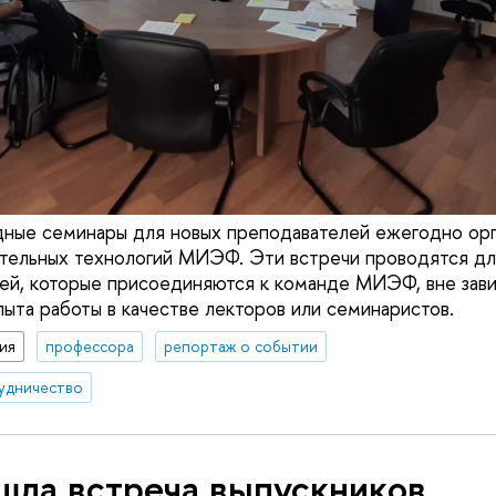
дные семинары для новых преподавателей ежегодно ор
тельных технологий МИЭФ. Эти встречи проводятся дл
ей, которые присоединяются к команде МИЭФ, вне зав
ыта работы в качестве лекторов или семинаристов.
ия
профессора
репортаж о событии
удничество
шла встреча выпускников