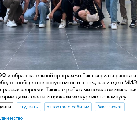
 и образовательной программы бакалавриата рассказа
бе, о сообществе выпускников и о том, как и где в МИ
 разных вопросах. Также с ребятами познакомились ть
оторые дали советы и провели экскурсию по кампусу.
денты
студенты
репортаж о событии
бакалавриат
удничество