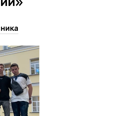
тии»
ника