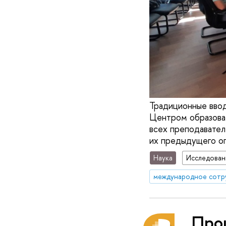
Традиционные вво
Центром образова
всех преподавател
их предыдущего оп
Наука
Исследован
международное сотр
Про