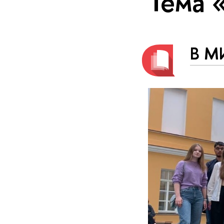
Тема 
В М