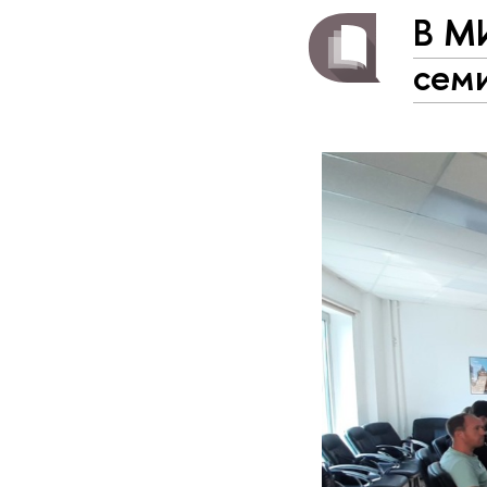
В М
сем