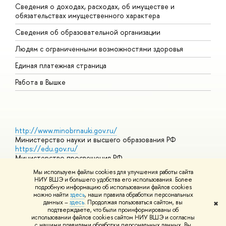
Сведения о доходах, расходах, об имуществе и
Б
обязательствах имущественного характера
О
Сведения об образовательной организации
О
Людям с ограниченными возможностями здоровья
Единая платежная страница
Работа в Вышке
http://www.minobrnauki.gov.ru/
Министерство науки и высшего образования РФ
https://edu.gov.ru/
Министерство просвещения РФ
https://elearning.hse.ru/mooc
Мы используем файлы cookies для улучшения работы сайта
Массовые открытые онлайн-курсы
НИУ ВШЭ и большего удобства его использования. Более
подробную информацию об использовании файлов cookies
можно найти
здесь
, наши правила обработки персональных
данных –
здесь
. Продолжая пользоваться сайтом, вы
✖
© НИУ ВШЭ 1993–2026
Адреса и контакты
Условия
подтверждаете, что были проинформированы об
использования материалов
Политика конфиденциальности
Карта
использовании файлов cookies сайтом НИУ ВШЭ и согласны
сайта
с нашими правилами обработки персональных данных. Вы