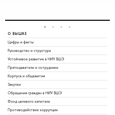
О ВЫШКЕ
Цифры и факты
Л
Руководство и структура
Д
Устойчивое развитие в НИУ ВШЭ
О
Преподаватели и сотрудники
П
Корпуса и общежития
В
Закупки
П
Обращения граждан в НИУ ВШЭ
А
Фонд целевого капитала
Д
Противодействие коррупции
Ц