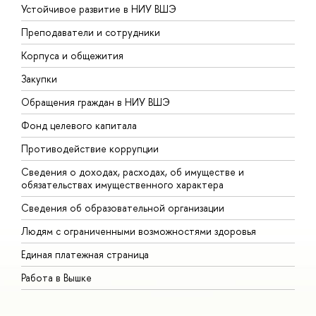
Устойчивое развитие в НИУ ВШЭ
О
Преподаватели и сотрудники
П
Корпуса и общежития
В
Закупки
П
Обращения граждан в НИУ ВШЭ
А
Фонд целевого капитала
Д
Противодействие коррупции
Ц
Сведения о доходах, расходах, об имуществе и
Б
обязательствах имущественного характера
О
Сведения об образовательной организации
О
Людям с ограниченными возможностями здоровья
Единая платежная страница
Работа в Вышке