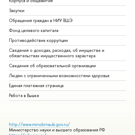
Корпуса и общежития
В
Закупки
П
Обращения граждан в НИУ ВШЭ
А
Фонд целевого капитала
Д
Противодействие коррупции
Ц
Сведения о доходах, расходах, об имуществе и
Б
обязательствах имущественного характера
О
Сведения об образовательной организации
О
Людям с ограниченными возможностями здоровья
Единая платежная страница
Работа в Вышке
http://www.minobrnauki.gov.ru/
Министерство науки и высшего образования РФ