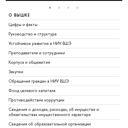
О ВЫШКЕ
Цифры и факты
Л
Руководство и структура
Д
Устойчивое развитие в НИУ ВШЭ
О
Преподаватели и сотрудники
П
Корпуса и общежития
В
Закупки
П
Обращения граждан в НИУ ВШЭ
А
Фонд целевого капитала
Д
Противодействие коррупции
Ц
Сведения о доходах, расходах, об имуществе и
Б
обязательствах имущественного характера
О
Сведения об образовательной организации