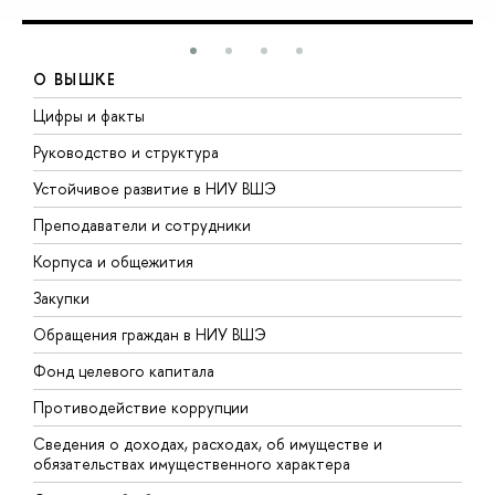
О ВЫШКЕ
Цифры и факты
Л
Руководство и структура
Д
Устойчивое развитие в НИУ ВШЭ
О
Преподаватели и сотрудники
П
Корпуса и общежития
В
Закупки
П
Обращения граждан в НИУ ВШЭ
А
Фонд целевого капитала
Д
Противодействие коррупции
Ц
Сведения о доходах, расходах, об имуществе и
Б
обязательствах имущественного характера
О