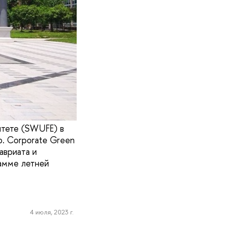
итете (SWUFE) в
. Corporate Green
лавриата и
амме летней
4 июля, 2023 г.