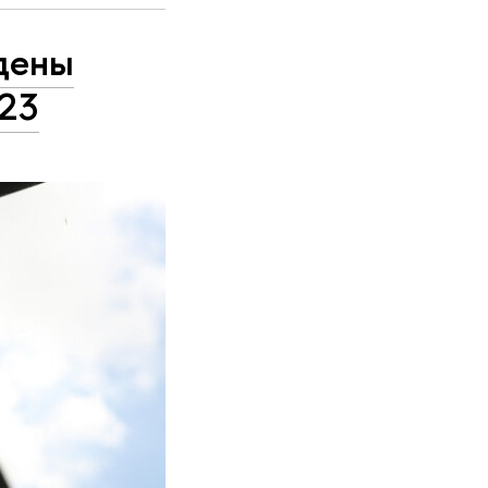
дены
023