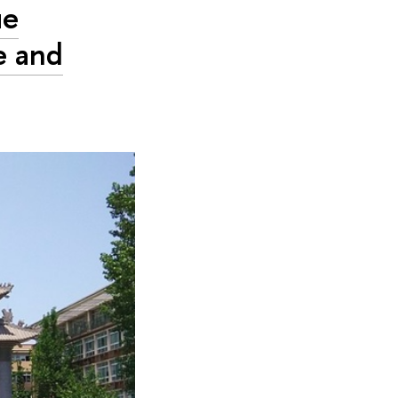
ле
e and