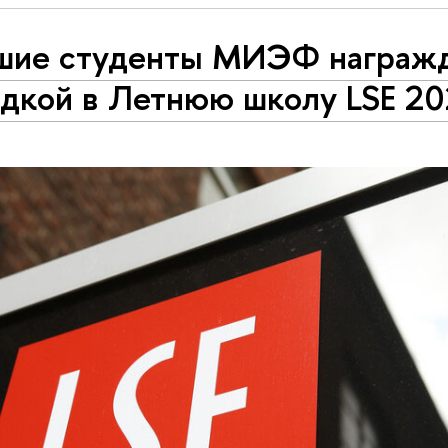
шие студенты МИЭФ награж
здкой в Летнюю школу LSE 2