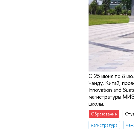
С 25 июня по 8 и
Чэнду, Китай, про
Innovation and Sust
магистратуры МИЭФ
школы.
Образование
Сту
магистратура
меж