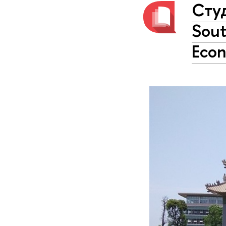
Сту
Sout
Eco