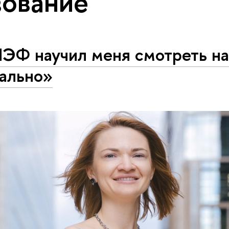
ование
ЭФ научил меня смотреть на
бально»