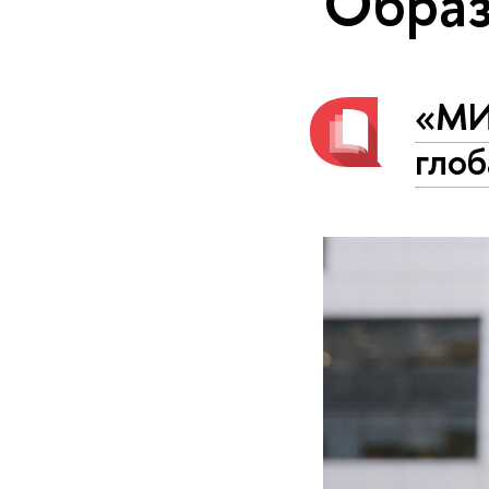
Образ
«МИ
гло