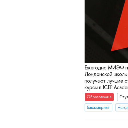
Ежегодно МИЭФ по
Лондонской школы 
получают лучшие с
курсы в ICEF Acade
Образование
Сту
бакалавриат
межд