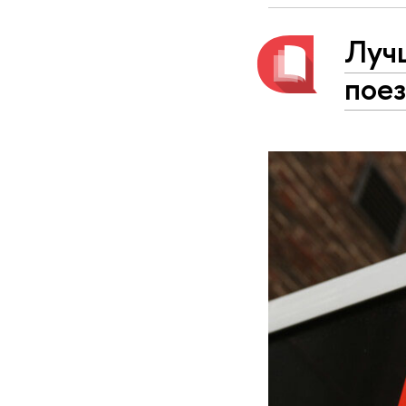
Луч
пое