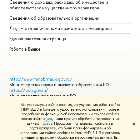
Сведения о доходах, расходах, об имуществе и
Б
обязательствах имущественного характера
О
Сведения об образовательной организации
О
Людям с ограниченными возможностями здоровья
Единая платежная страница
Работа в Вышке
http://www.minobrnauki.gov.ru/
Министерство науки и высшего образования РФ
https://edu.gov.ru/
Министерство просвещения РФ
https://elearning.hse.ru/mooc
Мы используем файлы cookies для улучшения работы сайта
Массовые открытые онлайн-курсы
НИУ ВШЭ и большего удобства его использования. Более
подробную информацию об использовании файлов cookies
можно найти
здесь
, наши правила обработки персональных
данных –
здесь
. Продолжая пользоваться сайтом, вы
✖
© НИУ ВШЭ 1993–2026
Адреса и контакты
Условия
подтверждаете, что были проинформированы об
использования материалов
Политика конфиденциальности
Карта
использовании файлов cookies сайтом НИУ ВШЭ и согласны
сайта
с нашими правилами обработки персональных данных. Вы