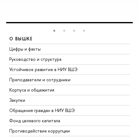
О ВЫШКЕ
Цифры и факты
Л
Руководство и структура
Д
Устойчивое развитие в НИУ ВШЭ
О
Преподаватели и сотрудники
П
Корпуса и общежития
В
Закупки
П
Обращения граждан в НИУ ВШЭ
А
Фонд целевого капитала
Д
Противодействие коррупции
Ц