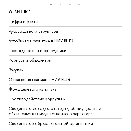
О ВЫШКЕ
Цифры и факты
Л
Руководство и структура
Д
Устойчивое развитие в НИУ ВШЭ
О
Преподаватели и сотрудники
П
Корпуса и общежития
В
Закупки
П
Обращения граждан в НИУ ВШЭ
А
Фонд целевого капитала
Д
Противодействие коррупции
Ц
Сведения о доходах, расходах, об имуществе и
Б
обязательствах имущественного характера
О
Сведения об образовательной организации
О