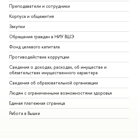
Преподаватели и сотрудники
П
Корпуса и общежития
В
Закупки
П
Обращения граждан в НИУ ВШЭ
А
Фонд целевого капитала
Д
Противодействие коррупции
Ц
Сведения о доходах, расходах, об имуществе и
Б
обязательствах имущественного характера
О
Сведения об образовательной организации
О
Людям с ограниченными возможностями здоровья
Единая платежная страница
Работа в Вышке