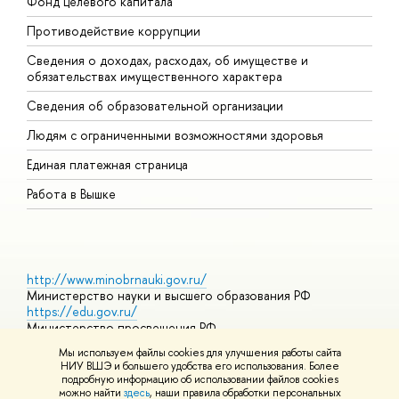
Фонд целевого капитала
Д
Противодействие коррупции
Ц
Сведения о доходах, расходах, об имуществе и
Б
обязательствах имущественного характера
О
Сведения об образовательной организации
О
Людям с ограниченными возможностями здоровья
Единая платежная страница
Работа в Вышке
http://www.minobrnauki.gov.ru/
Министерство науки и высшего образования РФ
https://edu.gov.ru/
Министерство просвещения РФ
https://elearning.hse.ru/mooc
Мы используем файлы cookies для улучшения работы сайта
Массовые открытые онлайн-курсы
НИУ ВШЭ и большего удобства его использования. Более
подробную информацию об использовании файлов cookies
можно найти
здесь
, наши правила обработки персональных