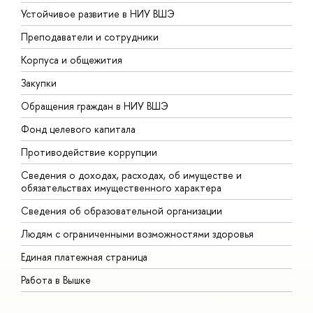
Устойчивое развитие в НИУ ВШЭ
О
Преподаватели и сотрудники
П
Корпуса и общежития
В
Закупки
П
Обращения граждан в НИУ ВШЭ
А
Фонд целевого капитала
Д
Противодействие коррупции
Ц
Сведения о доходах, расходах, об имуществе и
Б
обязательствах имущественного характера
О
Сведения об образовательной организации
О
Людям с ограниченными возможностями здоровья
Единая платежная страница
Работа в Вышке