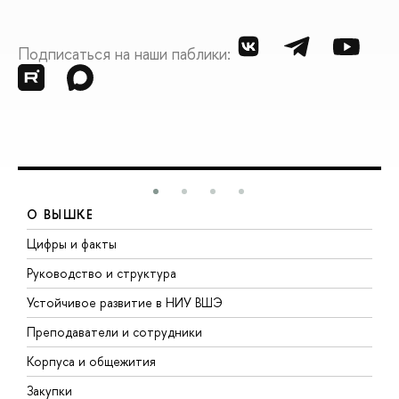
Подписаться на наши паблики:
О ВЫШКЕ
Цифры и факты
Л
Руководство и структура
Д
Устойчивое развитие в НИУ ВШЭ
О
Преподаватели и сотрудники
П
Корпуса и общежития
В
Закупки
П