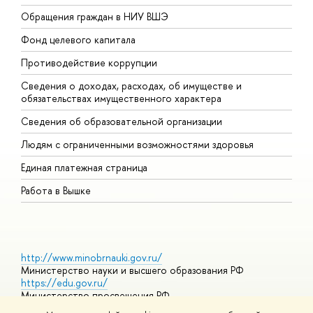
Обращения граждан в НИУ ВШЭ
А
Фонд целевого капитала
Д
Противодействие коррупции
Ц
Сведения о доходах, расходах, об имуществе и
Б
обязательствах имущественного характера
О
Сведения об образовательной организации
О
Людям с ограниченными возможностями здоровья
Единая платежная страница
Работа в Вышке
http://www.minobrnauki.gov.ru/
Министерство науки и высшего образования РФ
https://edu.gov.ru/
Министерство просвещения РФ
https://elearning.hse.ru/mooc