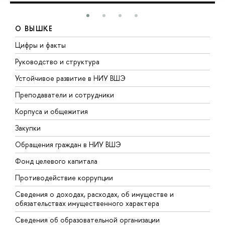
О ВЫШКЕ
Цифры и факты
Л
Руководство и структура
Д
Устойчивое развитие в НИУ ВШЭ
О
Преподаватели и сотрудники
П
Корпуса и общежития
В
Закупки
П
Обращения граждан в НИУ ВШЭ
А
Фонд целевого капитала
Д
Противодействие коррупции
Ц
Сведения о доходах, расходах, об имуществе и
Б
обязательствах имущественного характера
О
Сведения об образовательной организации