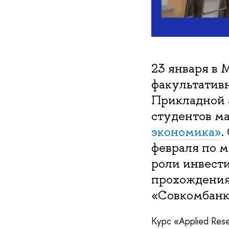
23 января в
факультативн
Прикладной 
студентов 
экономика»
.
февраля по м
роли инвести
прохождения
«Совкомбанк
Курс «Applied Rese