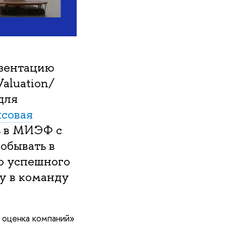
езентацию
Valuation/
для
совая
ь в МИЭФ с
обывать в
го успешного
у в команду
я оценка компаний»