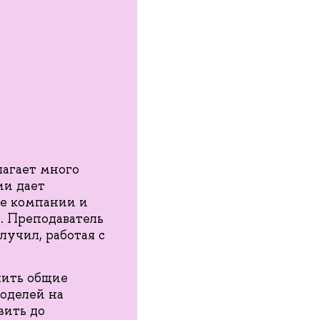
лагает много
ии дает
ле компании и
. Преподаватель
учил, работая с
.
чить общие
оделей на
зить до