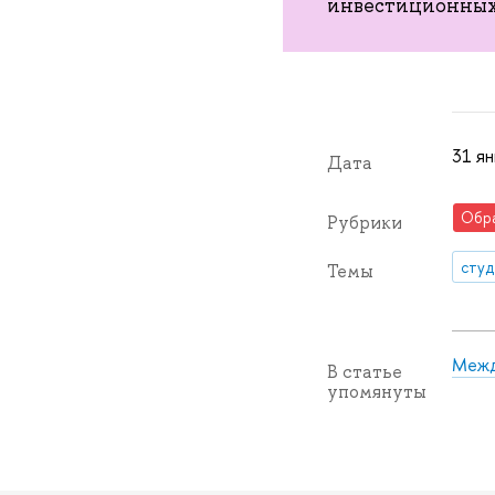
инвестиционны
31 ян
Дата
Обр
Рубрики
сту
Темы
Межд
В статье
упомянуты