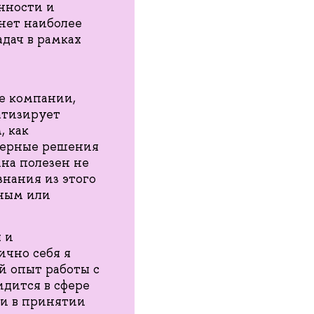
нности и
нет наиболее
дач в рамках
е компании,
матизирует
, как
 верные решения
на полезен не
знания из этого
чным или
 и
ично себя я
й опыт работы с
дится в сфере
ии в принятии