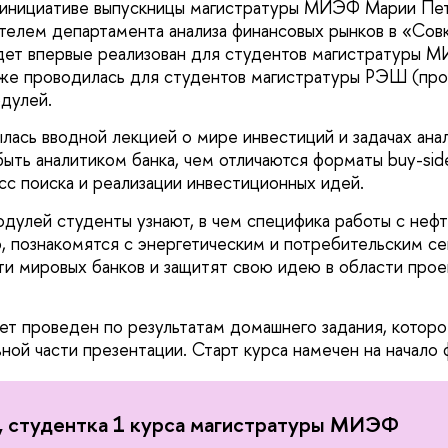
 инициативе выпускницы магистратуры МИЭФ Марии Пет
телем департамента анализа финансовых рынков в «Сов
дет впервые реализован для студентов магистратуры 
же проводилась для студентов магистратуры РЭШ (про
дулей.
лась вводной лекцией о мире инвестиций и задачах ана
 быть аналитиком банка, чем отличаются форматы buy-side 
с поиска и реализации инвестиционных идей.
одулей студенты узнают, в чем специфика работы с нефт
, познакомятся с энергетическим и потребительским с
ти мировых банков и защитят свою идею в области прое
ет проведен по результатам домашнего задания, которо
ной части презентации. Старт курса намечен на начало 
, студентка 1 курса магистратуры МИЭФ