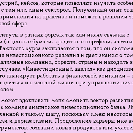
стрий, кейсов, которые позволяют изучить особе
 с тем или иным сектором. Полученный опыт ста
применения на практике и поможет в решении за
овой сфере.
итуты в разных формах так или иначе связаны с
 (в ценные бумаги, кредитные портфели, частны
. Важность курса заключается в том, что он систе
я инвестиционного решения и дает знания о том
азличные компании, отрасли, страны и находить
случаев. «Инвестиционный анализ» как дисципли
кто планирует работать в финансовой компании – 
годиться и в частной жизни при управлении ли
елем.
 может вдохновить меня сменить вектор развития
к команде аналитиков инвестиционного банка. Л
ленной к такому шагу, поскольку имею некоторы
и и деривативами. Продолжение карьеры мне ви
рументов: создании новых продуктов или участ