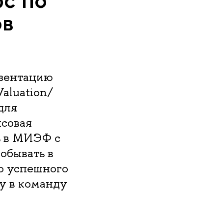
ов
езентацию
Valuation/
для
совая
ь в МИЭФ с
обывать в
го успешного
у в команду