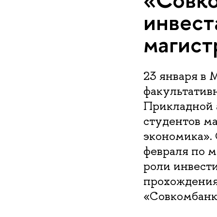
инвест
магис
23 января в
факультативн
Прикладной 
студентов м
экономика».
февраля по м
роли инвести
прохождения
«Совкомбанк