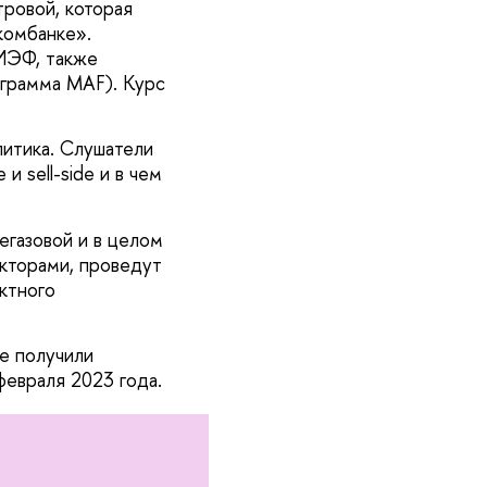
ровой, которая
комбанке».
МИЭФ, также
грамма MAF). Курс
литика. Слушатели
и sell-side и в чем
егазовой и в целом
екторами, проведут
ктного
е получили
февраля 2023 года.