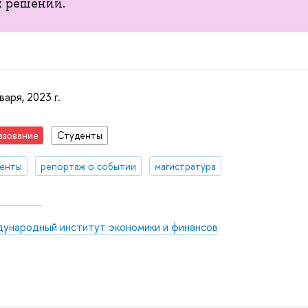
х решений.
варя, 2023 г.
азование
Студенты
денты
репортаж о событии
магистратура
ународный институт экономики и финансов