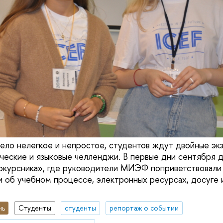
ло нелегкое и непростое, студентов ждут двойные эк
ческие и языковые челленджи. В первые дни сентября д
курсника», где руководители МИЭФ поприветствовали 
и об учебном процессе, электронных ресурсах, досуге 
нь
Студенты
студенты
репортаж о событии