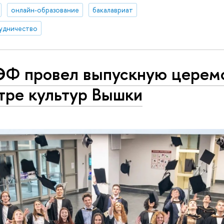
онлайн-образование
бакалавриат
удничество
Ф провел выпускную церем
тре культур Вышки