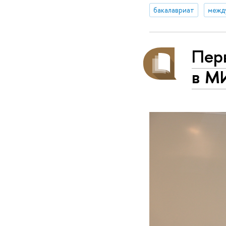
бакалавриат
межд
Пер
в М