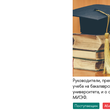
Руководители, пре
учеба на бакалав
университета, и о
МИЭФ.
Поступающим
Аби