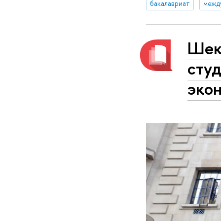
бакалавриат
межд
Шекс
сту
эко