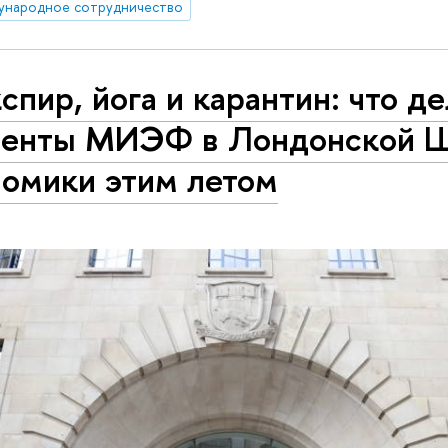
ународное сотрудничество
пир, йога и карантин: что д
денты МИЭФ в Лондонской 
номики этим летом