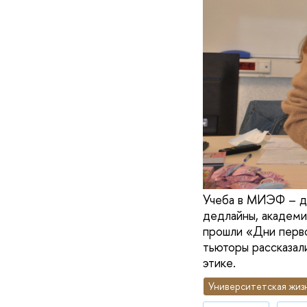
Учеба в МИЭФ – де
дедлайны, академи
прошли «Дни перво
тьюторы рассказал
этике.
Университетская жиз