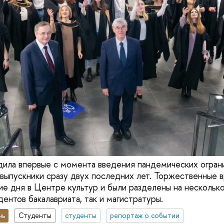
ла впервые с момента введения пандемических ограни
выпускники сразу двух последних лет. Торжественные 
ие дня в Центре культур и были разделены на несколько
дентов бакалавриата, так и магистратуры.
нь
Студенты
студенты
репортаж о событии