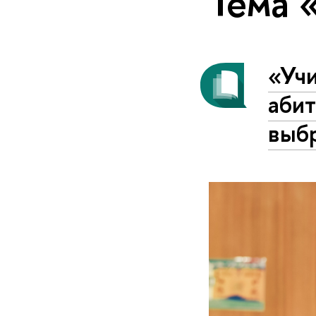
Тема 
«Учи
абит
выб