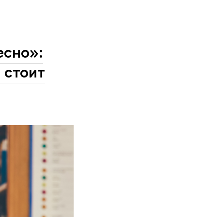
есно»:
 стоит