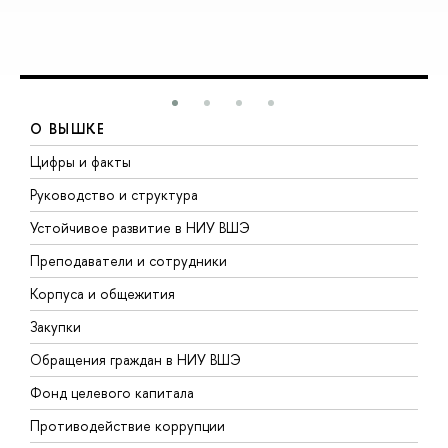
О ВЫШКЕ
Цифры и факты
Л
Руководство и структура
Д
Устойчивое развитие в НИУ ВШЭ
О
Преподаватели и сотрудники
П
Корпуса и общежития
В
Закупки
П
Обращения граждан в НИУ ВШЭ
А
Фонд целевого капитала
Д
Противодействие коррупции
Ц