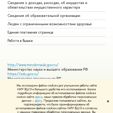
Сведения о доходах, расходах, об имуществе и
Б
обязательствах имущественного характера
О
Сведения об образовательной организации
О
Людям с ограниченными возможностями здоровья
Единая платежная страница
Работа в Вышке
http://www.minobrnauki.gov.ru/
Министерство науки и высшего образования РФ
https://edu.gov.ru/
Министерство просвещения РФ
https://elearning.hse.ru/mooc
Мы используем файлы cookies для улучшения работы сайта
Массовые открытые онлайн-курсы
НИУ ВШЭ и большего удобства его использования. Более
подробную информацию об использовании файлов cookies
можно найти
здесь
, наши правила обработки персональных
данных –
здесь
. Продолжая пользоваться сайтом, вы
✖
© НИУ ВШЭ 1993–2026
Адреса и контакты
Условия
подтверждаете, что были проинформированы об
использования материалов
Политика конфиденциальности
Карта
использовании файлов cookies сайтом НИУ ВШЭ и согласны
сайта
с нашими правилами обработки персональных данных. Вы