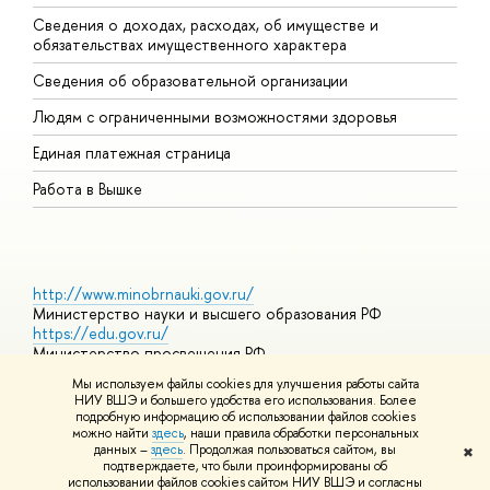
Сведения о доходах, расходах, об имуществе и
Б
обязательствах имущественного характера
О
Сведения об образовательной организации
О
Людям с ограниченными возможностями здоровья
Единая платежная страница
Работа в Вышке
http://www.minobrnauki.gov.ru/
Министерство науки и высшего образования РФ
https://edu.gov.ru/
Министерство просвещения РФ
https://elearning.hse.ru/mooc
Мы используем файлы cookies для улучшения работы сайта
Массовые открытые онлайн-курсы
НИУ ВШЭ и большего удобства его использования. Более
подробную информацию об использовании файлов cookies
можно найти
здесь
, наши правила обработки персональных
данных –
здесь
. Продолжая пользоваться сайтом, вы
✖
© НИУ ВШЭ 1993–2026
Адреса и контакты
Условия
подтверждаете, что были проинформированы об
использования материалов
Политика конфиденциальности
Карта
использовании файлов cookies сайтом НИУ ВШЭ и согласны