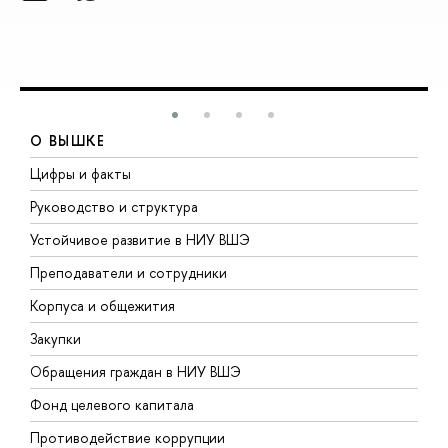
О ВЫШКЕ
Цифры и факты
Л
Руководство и структура
Д
Устойчивое развитие в НИУ ВШЭ
О
Преподаватели и сотрудники
П
Корпуса и общежития
В
Закупки
П
Обращения граждан в НИУ ВШЭ
А
Фонд целевого капитала
Д
Противодействие коррупции
Ц